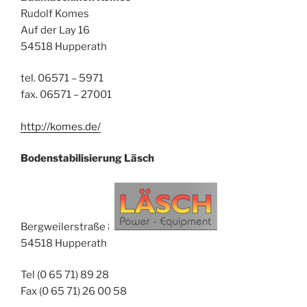
Rudolf Komes
Auf der Lay 16
54518 Hupperath
tel. 06571 – 5971
fax. 06571 – 27001
http://komes.de/
Bodenstabilisierung Läsch
Bergweilerstraße 8
54518 Hupperath
Tel (0 65 71) 89 28
Fax (0 65 71) 26 00 58