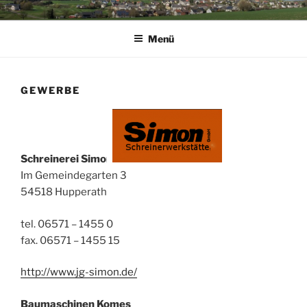
Zum
GEMEINDE HUPPERATH
Herzlich Willkommen auf der Homepage der Gemeinde Hupperath.
Inhalt
Menü
springen
GEWERBE
Schreinerei Simon
Im Gemeindegarten 3
54518 Hupperath
tel. 06571 – 1455 0
fax. 06571 – 1455 15
http://www.jg-simon.de/
Baumaschinen Komes