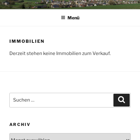
Zum
GEMEINDE HUPPERATH
Herzlich Willkommen auf der Homepage der Gemeinde Hupperath.
Inhalt
Menü
springen
IMMOBILIEN
Derzeit stehen keine Immobilien zum Verkauf.
Suchen
Suche
nach:
ARCHIV
Archiv