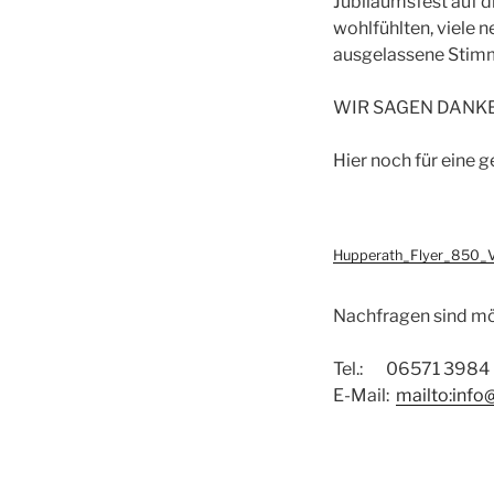
Jubiläumsfest auf di
wohlfühlten, viele 
ausgelassene Stimm
WIR SAGEN DANKE
Hier noch für eine g
Hupperath_Flyer_850_
Nachfragen sind mö
Tel.: 06571 3984
E-Mail:
mailto:inf