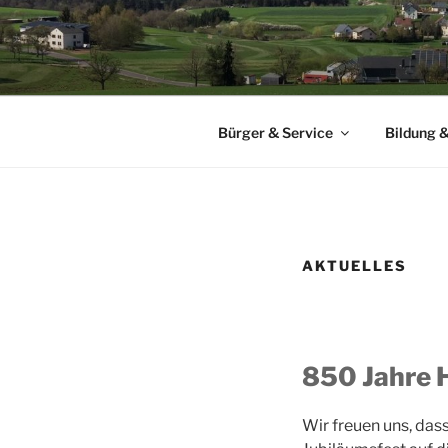
Zum
Inhalt
GEMEINDE
springen
Herzlich Willkommen auf der
Bürger & Service
Bildung &
AKTUELLES
850 Jahre 
Wir freuen uns, das