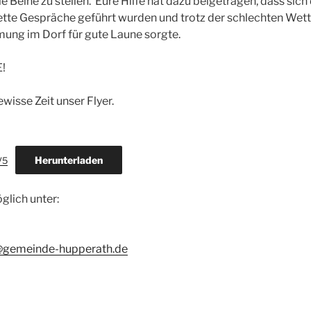
e Beine zu stellen. Eure Hilfe hat dazu beigetragen, dass sic
nette Gespräche geführt wurden und trotz der schlechten Wett
ung im Dorf für gute Laune sorgte.
!
ewisse Zeit unser Flyer.
Herunterladen
V5
glich unter:
o@gemeinde-hupperath.de