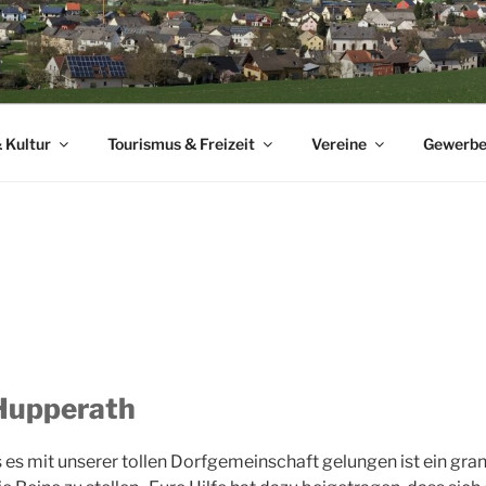
 HUPPERATH
 Homepage der Gemeinde Hupperath.
 Kultur
Tourismus & Freizeit
Vereine
Gewerb
Hupperath
s es mit unserer tollen Dorfgemeinschaft gelungen ist ein gra